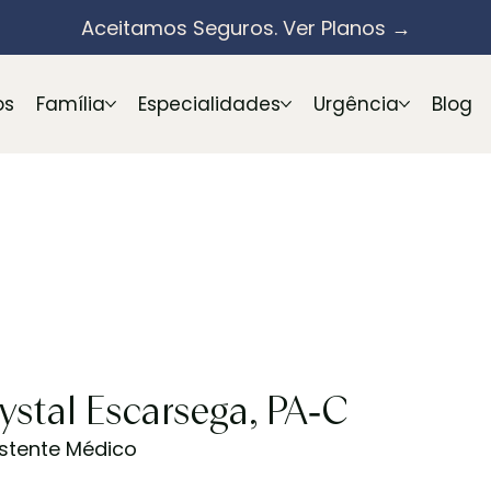
Aceitamos Seguros. Ver Planos →
os
Família
Especialidades
Urgência
Blog
ystal Escarsega, PA-C
istente Médico